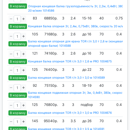
В корзину
Опорная концевая балка грузоподъемность 3т, 2,2м, 0,4кВт, 380в, с
20 м/мин 1014586
83
68850р.
3
2.4
15-16
40
0.75
В корзину
Концевая балка опорная 3т, 2,4м, 0,75кВт, 380в, скорость 20 м/мин 
105
71680р.
3
2.6
до 16
70
0.4
Балка концевая опорная для крана TOR г/п 3,0 т 2,6 м (концевая те
В корзину
опорной кран балки) 1014588
121
74160р.
3
2.6
до 16
70
0.4
В корзину
Концевая балка опорная TOR г/п 3,0 т 2,6 м PRO 1004675
125
74400р.
3
3
до 22
70
0.4
В корзину
Балка концевая опорная TOR г/п 3,0 т 3,0 м 1014589
92
75150р.
3
3
18-19
40
0.4
Балка концевая подвижная опорная 3т, 3м, 0,4кВт, 380в, скорость 2
В корзину
1014590
125
76800р.
3
3
подбор
70
0.4
В корзину
Балка концевая опорная TOR г/п 3,0 т 3,0 м PRO 1004676
145
95040р.
3
3.5
до 26
70
0.4
В корзину
Балка концевая опорная TOR г/п 3,0 т 3,5 м 1014591