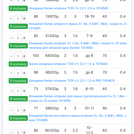
В корзину
Концевая балка опорная TOR г/п 2,0 т 2,6 м 1014580
86
74970р.
2
3
18-19
40
0.4
Концевая балка опорного крана 2т, 3м, 0,4кВт, 380в, скорость 20 м/
В корзину
1014581
62
51300р.
3
1.5
7-9
40
0.4
Концевая балка опорная 3т, 1,5м, 0,4кВт, 380в, скорость 20 м/мин (
В корзину
тележка для опорной кран балки) 1014582
100
64000р.
3
1.5
до 8
70
0.4
В корзину
Балка концевая опорная TOR г/п 3,0 т 1,5 м 1014583
86
66200р.
3
1.5
до 8
70
0.4
В корзину
Концевая балка опорная TOR г/п 3,0 т 1,5 м PRO 1004674
73
57420р.
3
1.8
8-10
40
0.4
Концевая балка опорная для крана грузоподъемность 3т, 1,8м, 0,4кВт
В корзину
скорость 20 м/мин 1014584
77
58500р.
3
2
10-11
60
0.4
Концевая балка мостового крана опорная 3т, 2м, 0,4кВт, 380в, скоро
В корзину
мин 1014585
10-
80
60300р.
3
2.2
40
0.4
12,5