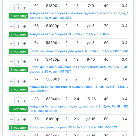
62
51300р.
2
1.5
7-9
40
0.4
Концевая балка опорная крановая грузоподъемность 2т, 1,5м, 0,4кВт
В корзину
скорость 20 м/мин 1014575
68
51900р.
2
1.5
до 8
70
0.4
В корзину
Концевая балка опорная TOR г/п 2,0 т 1,5 м 1004672
64
53600р.
2
1.5
до 8
60
0.4
В корзину
Балка концевая опорная для крана TOR г/п 2,0 т 1,5 м PRO 1014576
73
57420р.
2
1.8
9-10
40
0.4
Балка крана опорная концевая грузоподъемность 2т, 1,8м, 0,4кВт, 3
В корзину
скорость 20 м/мин 1014577
77
58500р.
2
2
10-11
40
0.4
Концевая балка мостового крана опорная 2т, 2м, 0,4кВт, 380в, скоро
В корзину
мин 1014578
83
68940р.
2
2.4
15-16
40
0.4
Концевая балка опорная грузоподъемность 2т, 2,4м, 0,4кВт, 380в, с
В корзину
20 м/мин 1014579
76
61600р.
2
2.6
до 16
60
0.4
В корзину
Балка концевая опорная TOR г/п 2,0 т 2,6 м PRO 1004673
96
59840р.
2
2.6
до 16
70
0.4