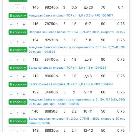
145
98240р.
3
3.5
до 26
70
0.4
В корзину
Концевая балка опорная TOR г/п 3,0 т 3,5 м PRO 1004677
116
78750р.
5
1.6
6-7
50
0.75
В корзину
Опорная концевая балка 5т, 1,6м, 0,75кВт, 380в, скорость 20 м/мин 
124
82530р.
5
1.8
7-8
50
0.75
Концевая балка опорная грузоподъемность 5т, 1,8м, 0,75кВт, 380в, 
В корзину
20 м/мин 1014593
112
86400р.
5
1.8
до 8
90
0.75
В корзину
Балка концевая опорная TOR г/п 5,0 т 1,8 м 1014594
112
89600р.
5
1.8
до 8
90
0.75
В корзину
Балка концевая опорная TOR г/п 5,0 т 1,8 м PRO 1004678
132
84600р.
5
2
9-10
60
0.75
Концевая балка опорная грузоподъемность 5т, 2м, 0,75кВт, 380в, ск
В корзину
20 м/мин для кран-балки 1014595
140
86850р.
5
2.2
10-11
50
0.75
Балка опорная концевая 5т, 2,2м, 0,75кВт, 380в, скорость 20 м/мин 
В корзину
балки 1014596
148
88830р.
5
2.4
12-13
50
0.75