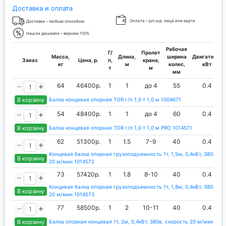
Доставка и оплата
Оплата – р/с юр. лица или карта
Доставка – любым способом
Нашли дешевле – вернем 110%
Рабочая
Г/
Пролет
Масса,
Длина,
ширина
Двигатель,
Заказ
Цена, р.
п,
крана,
кг
м
колес,
кВт
т
м
мм
64
46400р.
1
1
до 4
55
0.4
В корзину
Балка концевая опорная TOR г/п 1,0 т 1,0 м 1004671
54
48400р.
1
1
до 4
60
0.4
В корзину
Балка концевая опорная TOR г/п 1,0 т 1,0 м PRO 1014571
62
51300р.
1
1.5
7-9
40
0.4
Концевая балка опорная грузоподъемность 1т, 1,5м, 0,4кВт, 380в, с
В корзину
20 м/мин 1014572
73
57420р.
1
1.8
8-10
40
0.4
Концевая балка опорная грузоподъемность 1т, 1,8м, 0,4кВт, 380в, с
В корзину
20 м/мин 1014573
77
58500р.
1
2
10-11
40
0.4
В корзину
Балка опорная концевая 1т, 2м, 0,4кВт, 380в, скорость 20 м/мин 101