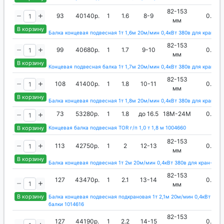
82-153
93
40140р.
1
1.6
8-9
0.4
мм
В корзину
Балка концевая подвесная 1т 1,6м 20м/мин 0,4кВт 380в для кран-ба
82-153
99
40680р.
1
1.7
9-10
0.4
мм
В корзину
Концевая подвесная балка 1т 1,7м 20м/мин 0,4кВт 380в для крана 1
82-153
108
41400р.
1
1.8
10-11
0.4
мм
В корзину
Балка концевая подвесная 1т 1,8м 20м/мин 0,4кВт 380в для кран-ба
73
53280р.
1
1.8
до 16.5
18М-24М
0.4
В корзину
Концевая балка подвесная TOR г/п 1,0 т 1,8 м 1004660
82-153
113
42750р.
1
2
12-13
0.4
мм
В корзину
Балка концевая подвесная 1т 2м 20м/мин 0,4кВт 380в для кран-балк
82-153
127
43470р.
1
2.1
13-14
0.4
мм
В корзину
Балка концевая подвесная подкрановая 1т 2,1м 20м/мин 0,4кВт 380в
балки 1014616
82-153
127
44190р.
1
2.2
14-15
0.4