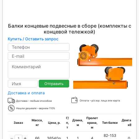
Балки концевые подвесные в сборе (комплекты с
концевой тележкой)
Купить / Оставить запрос
Отправить
Доставка и оплата
Оплата – р/с юр. лица или карта
Доставка – любым способом
Нашли дешевле – вернем 110%
Г/
Пролет
Масса,
Длина,
Двигатель
Заказ
Цена, р.
п,
крана,
Тип балки
кг
м
кВт
т
м
82-153
66
36540р.
1
1
4
0.4